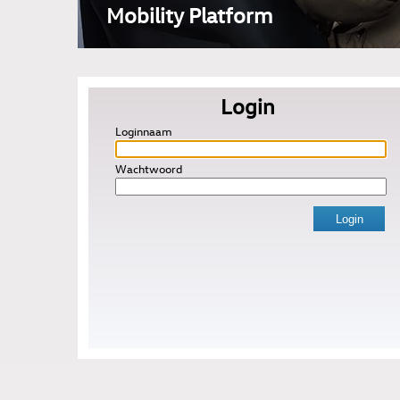
Mobility Platform
Login
Loginnaam
Wachtwoord
Login